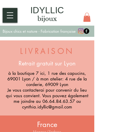
IDYLLIC
bijoux
Bijoux chics et nature - Fabrication française
LIVRAISON
Retrait gratuit sur Lyon
à la boutique 7 ici, 1 rue des capucins,
69001 Lyon /
à mon atelier: 4 rue de la
corderie, 69009 Lyon
Je vous contacterai pour convenir du lieu
qui vous convient. Vous pouvez également
me joindre au
06.64.84.63.57
ou
cynthia.idyllic@gmail.com
France
Monaco/A
ndorre